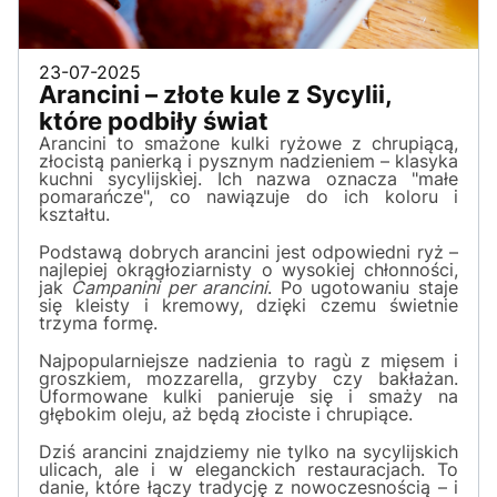
23-07-2025
Arancini – złote kule z Sycylii,
które podbiły świat
Arancini to smażone kulki ryżowe z chrupiącą,
złocistą panierką i pysznym nadzieniem – klasyka
kuchni sycylijskiej. Ich nazwa oznacza "małe
pomarańcze", co nawiązuje do ich koloru i
kształtu.
Podstawą dobrych arancini jest odpowiedni ryż –
najlepiej okrągłoziarnisty o wysokiej chłonności,
jak
Campanini per arancini
. Po ugotowaniu staje
się kleisty i kremowy, dzięki czemu świetnie
trzyma formę.
Najpopularniejsze nadzienia to ragù z mięsem i
groszkiem, mozzarella, grzyby czy bakłażan.
Uformowane kulki panieruje się i smaży na
głębokim oleju, aż będą złociste i chrupiące.
Dziś arancini znajdziemy nie tylko na sycylijskich
ulicach, ale i w eleganckich restauracjach. To
danie, które łączy tradycję z nowoczesnością – i