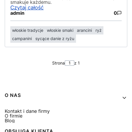
smakuje każdemu.
Czytaj całość
admin
0
włoskie tradycje
włoskie smaki
arancini
ryż
campanini
sycące danie z ryżu
Strona
z 1
Linki w stopce
O NAS
Kontakt i dane firmy
O firmie
Blog
OBSŁUGA KLIENTA