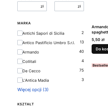
zł
zł
MARKA
Armando 
spaghett
2
Marka
Antichi Sapori di Sicilia
Cena
5,50 zł
13
Antico Pastificio Umbro S.r.l.
Do ko
40
Armando
4
Collitali
Bestselle
75
De Cecco
3
L'Antica Madia
Więcej opcji (3)
KSZTAŁT