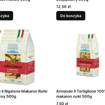
Cena
12,50 zł
szyka
Do koszyka
r
Il Rigatone Makaron Rurki
Armando Il Tortiglione 10
czny 500g
makaron rurki 500g
Cena
7,50 zł