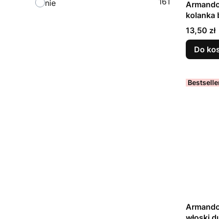
161
nie
Armando 
kolanka
Cena
13,50 zł
Do ko
Bestselle
Armando
włoski 