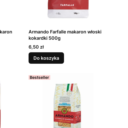
akaron
Armando Farfalle makaron włoski
kokardki 500g
Cena
6,50 zł
Do koszyka
Bestseller