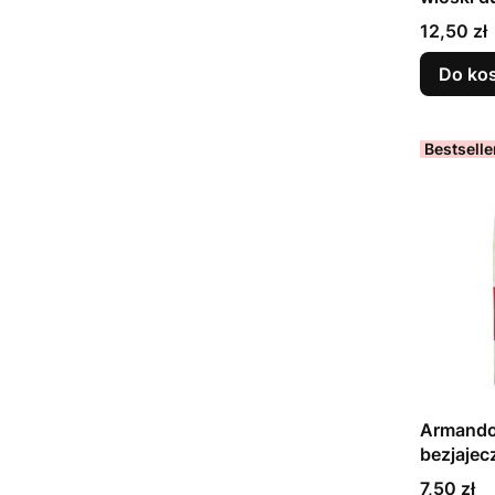
Cena
12,50 zł
Do ko
Bestselle
Armando 
bezjaje
Cena
7,50 zł