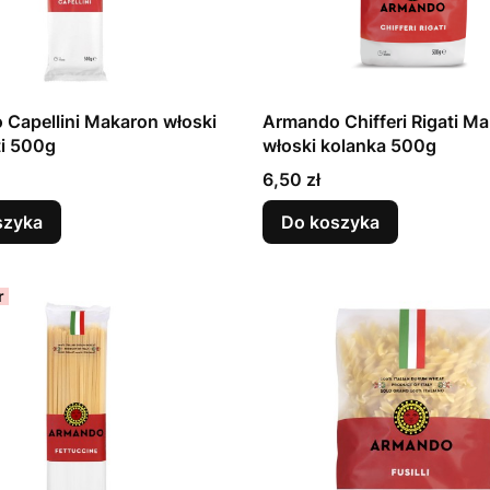
Capellini Makaron włoski
Armando Chifferi Rigati M
i 500g
włoski kolanka 500g
Cena
6,50 zł
szyka
Do koszyka
r