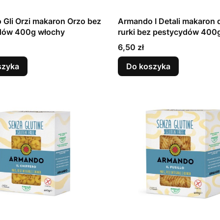
Gli Orzi makaron Orzo bez
Armando I Detali makaron 
dów 400g włochy
rurki bez pestycydów 400
Cena
6,50 zł
szyka
Do koszyka