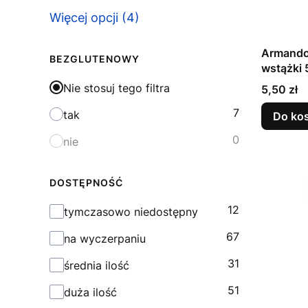
Kształt
Więcej opcji (4)
Armando
BEZGLUTENOWY
wstążki 
Nie stosuj tego filtra
Cena
5,50 zł
7
tak
Do ko
0
nie
DOSTĘPNOŚĆ
12
Dostępność
tymczasowo niedostępny
67
na wyczerpaniu
31
średnia ilość
51
duża ilość