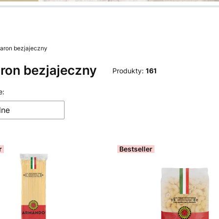
nę.
nę.
nę.
nę.
nę.
nę.
aron bezjajeczny
ron bezjajeczny
Produkty:
161
 produktów
e:
lne
r
Bestseller