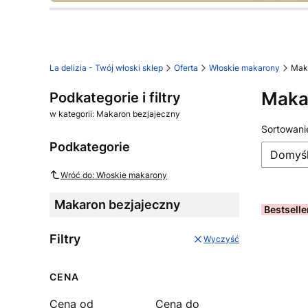
Naciśnij Enter lub spację, aby otworzyć stro
Naciśnij Enter lub spację, aby otworzyć stro
Naciśnij Enter lub spację, aby otworzyć stro
Naciśnij Enter lub spację, aby otworzyć stro
Naciśnij Enter lub spację, aby otworzyć stro
Naciśnij Enter lub spację, aby otworzyć stro
La delizia - Twój włoski sklep
Oferta
Włoskie makarony
Mak
Maka
Podkategorie i filtry
w kategorii: Makaron bezjajeczny
Lista
Sortowani
Podkategorie
Domyś
Wróć do: Włoskie makarony
Makaron bezjajeczny
Bestselle
Filtry
Wyczyść
CENA
Cena od
Cena do