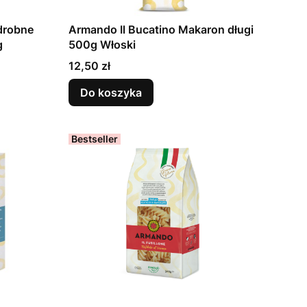
drobne
Armando Il Bucatino Makaron długi
g
500g Włoski
Cena
12,50 zł
Do koszyka
Bestseller