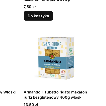
Cena
7,50 zł
Do koszyka
0% Włoski
Armando Il Tubetto rigato makaron
rurki bezglutenowy 400g włoski
Cena
13,50 zł