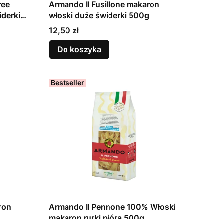
ree
Armando Il Fusillone makaron
derki
włoski duże świderki 500g
Cena
12,50 zł
Do koszyka
Bestseller
ron
Armando Il Pennone 100% Włoski
makaron rurki pióra 500g