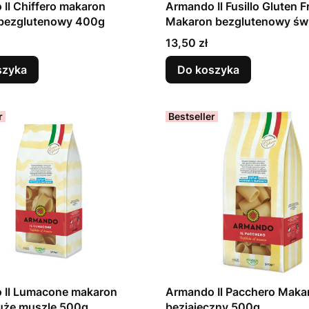
Il Chiffero makaron
Armando Il Fusillo Gluten F
 bezglutenowy 400g
Makaron bezglutenowy świ
400g włoski
Cena
13,50 zł
szyka
Do koszyka
r
Bestseller
 Il Lumacone makaron
Armando Il Pacchero Maka
duże muszle 500g
bezjajeczny 500g