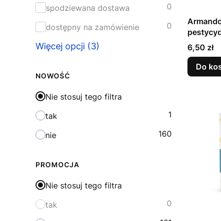
0
spodziewana dostawa
Armando 
0
dostępny na zamówienie
pestycy
Więcej opcji (3)
Cena
6,50 zł
Do ko
NOWOŚĆ
Nie stosuj tego filtra
1
tak
160
nie
PROMOCJA
Nie stosuj tego filtra
0
tak