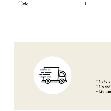
4
nie
* Na tere
* Nie do
* Dla za