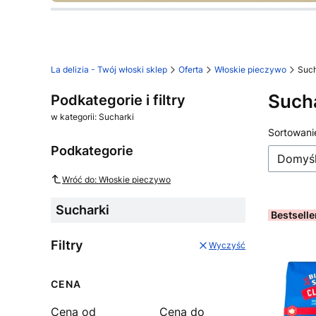
Naciśnij Enter lub spację, aby otworzyć stro
Naciśnij Enter lub spację, aby otworzyć stro
Naciśnij Enter lub spację, aby otworzyć stro
Naciśnij Enter lub spację, aby otworzyć stro
Naciśnij Enter lub spację, aby otworzyć stro
Naciśnij Enter lub spację, aby otworzyć stro
La delizia - Twój włoski sklep
Oferta
Włoskie pieczywo
Such
Such
Podkategorie i filtry
w kategorii: Sucharki
Lista
Sortowani
Podkategorie
Domyś
Wróć do: Włoskie pieczywo
Sucharki
Bestselle
Filtry
Wyczyść
CENA
Cena od
Cena do