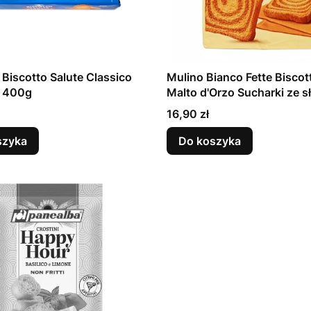
Biscotto Salute Classico
Mulino Bianco Fette Biscot
i 400g
Malto d'Orzo Sucharki ze 
jęczmiennym 315g
Cena
16,90 zł
szyka
Do koszyka