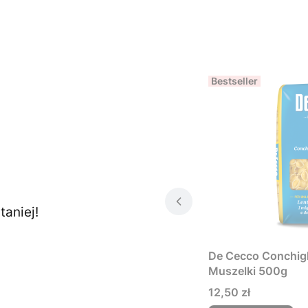
Bestseller
aniej!
De Cecco Conchigl
Muszelki 500g
Cena
12,50 zł