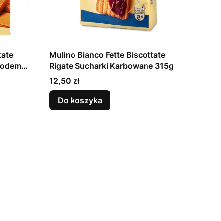
tate
Mulino Bianco Fette Biscottate
słodem
Rigate Sucharki Karbowane 315g
Cena
12,50 zł
Do koszyka