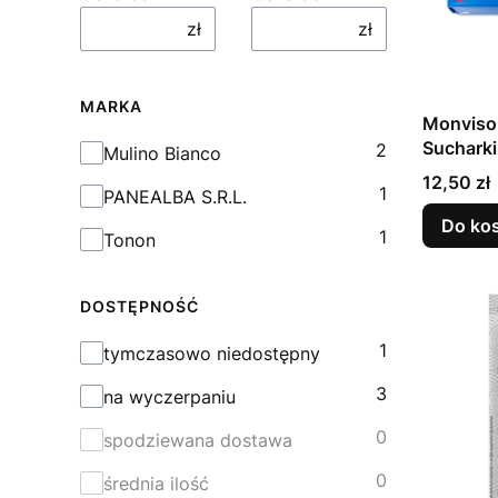
zł
zł
MARKA
Monviso 
Suchark
2
Marka
Mulino Bianco
Cena
12,50 zł
1
PANEALBA S.R.L.
Do ko
1
Tonon
DOSTĘPNOŚĆ
1
Dostępność
tymczasowo niedostępny
3
na wyczerpaniu
0
spodziewana dostawa
0
średnia ilość