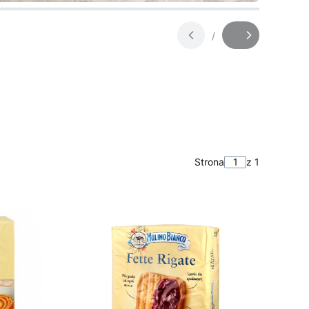
/
Slajd
z
Strona
z 1