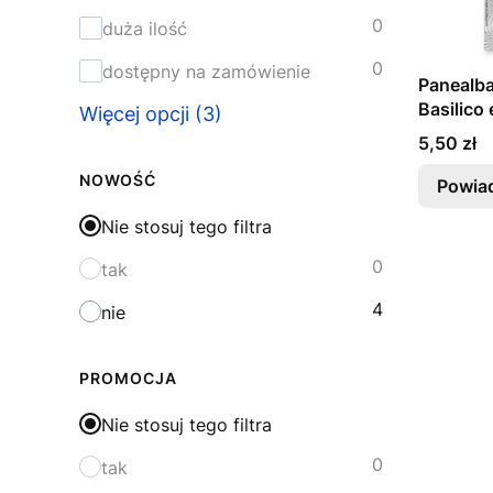
0
duża ilość
0
dostępny na zamówienie
Panealba
Basilico 
Więcej opcji (3)
Cytryna
Cena
5,50 zł
NOWOŚĆ
Powia
Nie stosuj tego filtra
0
tak
4
nie
PROMOCJA
Nie stosuj tego filtra
0
tak