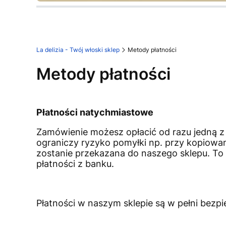
Naciśnij Enter lub spację, aby otworzyć stro
Naciśnij Enter lub spację, aby otworzyć stro
Naciśnij Enter lub spację, aby otworzyć stro
Naciśnij Enter lub spację, aby otworzyć stro
Naciśnij Enter lub spację, aby otworzyć stro
Naciśnij Enter lub spację, aby otworzyć stro
La delizia - Twój włoski sklep
Metody płatności
Metody płatności
Płatności natychmiastowe
Zamówienie możesz opłacić od razu jedną z
ograniczy ryzyko pomyłki np. przy kopiowa
zostanie przekazana do naszego sklepu. To
płatności z banku.
Płatności w naszym sklepie są w pełni bezpi