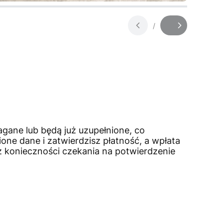
/
Slajd
z
gane lub będą już uzupełnione, co
one dane i
zatwierdzisz płatność, a wpłata
 konieczności czekania na potwierdzenie