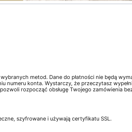
nę.
nę.
nę.
nę.
nę.
nę.
 wybranych metod. Dane do płatności nie będą wyma
niu numeru konta. Wystarczy, że
przeczytasz wypełni
 pozwoli rozpocząć obsługę Twojego zamówienia bez
eczne, szyfrowane i używają certyfikatu SSL.