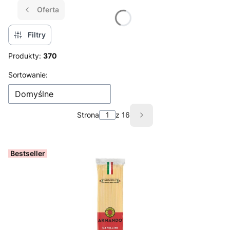
Oferta
Filtry
Produkty:
370
Lista produktów
Sortowanie:
Domyślne
Strona
z 16
Następne produkty
Bestseller