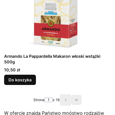
Armando La Pappardella Makaron włoski wstążki
500g
Cena
10,50 zł
Do koszyka
Strona
z 16
Przejdź do ostatnie
W ofercie znajdą Państwo mnóstwo rodzajów