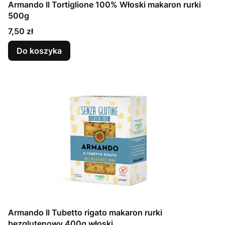
Armando Il Tortiglione 100% Włoski makaron rurki
500g
Cena
7,50 zł
Do koszyka
Armando Il Tubetto rigato makaron rurki
bezglutenowy 400g włoski