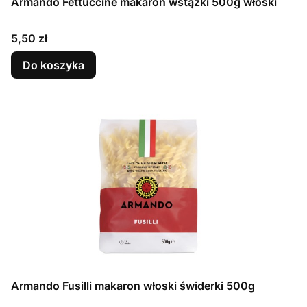
Armando Fettuccine makaron wstążki 500g włoski
Cena
5,50 zł
Do koszyka
Armando Fusilli makaron włoski świderki 500g