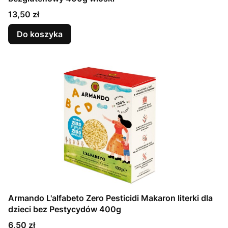
Cena
13,50 zł
Do koszyka
Armando L'alfabeto Zero Pesticidi Makaron literki dla
dzieci bez Pestycydów 400g
Cena
6,50 zł