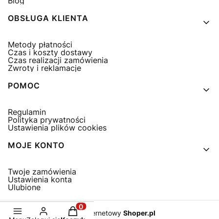
Blog
OBSŁUGA KLIENTA
Metody płatności
Czas i koszty dostawy
Czas realizacji zamówienia
Zwroty i reklamacje
POMOC
Regulamin
Polityka prywatności
Ustawienia plików cookies
MOJE KONTO
Twoje zamówienia
Ustawienia konta
Ulubione
Produkty w koszyku: 0. Zobacz szcze
Sklep internetowy
Shoper.pl