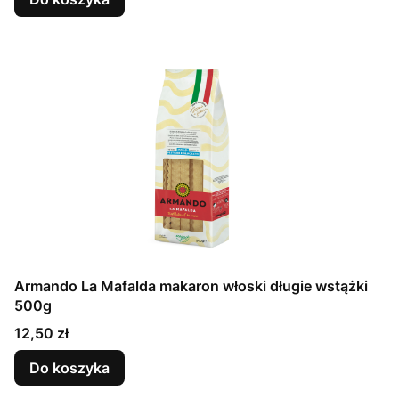
Armando La Mafalda makaron włoski długie wstążki
500g
Cena
12,50 zł
Do koszyka