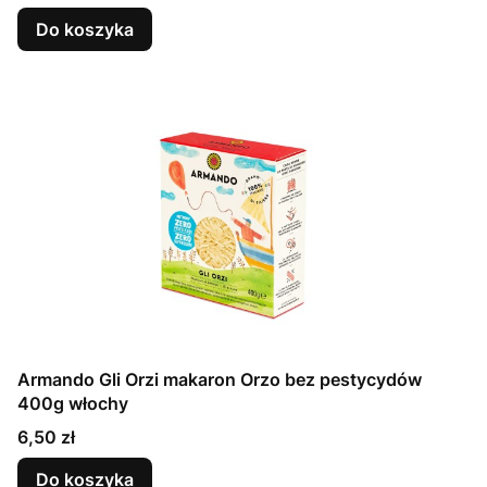
Do koszyka
Armando Gli Orzi makaron Orzo bez pestycydów
400g włochy
Cena
6,50 zł
Do koszyka