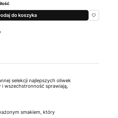
ilość
odaj do koszyka
y
nnej selekcji najlepszych oliwek
y i wszechstronność sprawiają,
noważonym smakiem, który