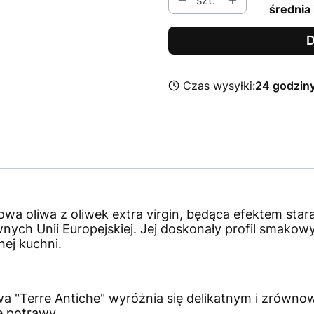
szt.
średnia 
D
Czas wysyłki:
24 godzin
wa oliwa z oliwek extra virgin, będąca efektem stara
nych Unii Europejskiej. Jej doskonały profil smakow
nej kuchni.
wa "Terre Antiche" wyróżnia się delikatnym i zrów
e potrawy.