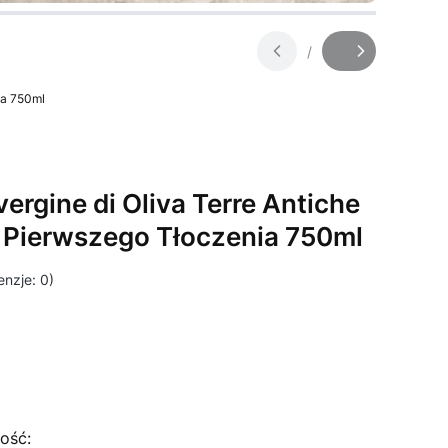
/
Slajd
z
ia 750ml
vergine di Oliva Terre Antiche
z Pierwszego Tłoczenia 750ml
nzje: 0)
ość: