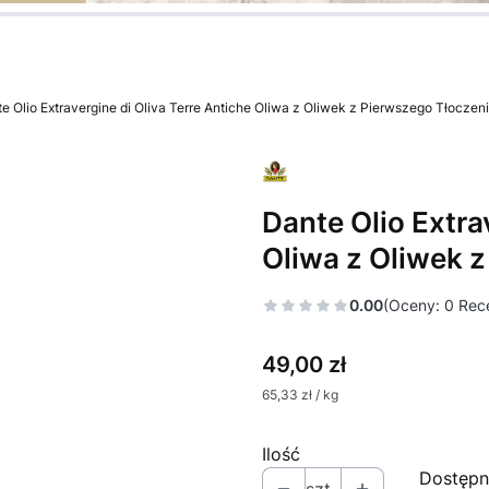
nę.
nę.
nę.
nę.
nę.
nę.
e Olio Extravergine di Oliva Terre Antiche Oliwa z Oliwek z Pierwszego Tłoczen
Dante Olio Extra
Oliwa z Oliwek 
0.00
(Oceny: 0 Rece
Cena
49,00 zł
65,33 zł / kg
Ilość
Dostępn