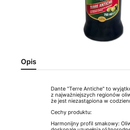
Opis
Dante "Terre Antiche" to wyjątko
z najważniejszych regionów oliw
że jest niezastąpiona w codzien
Cechy produktu:
Harmonijny profil smakowy: Oli
doskonale uzupełnia różnorodn