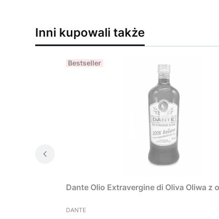
Inni kupowali także
Bestseller
Dante Olio Extravergine di Oliva Oliwa 
PRODUCENT
DANTE