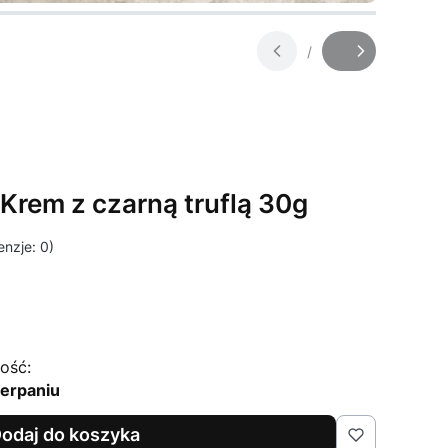
/
Slajd
z
 Krem z czarną truflą 30g
nzje: 0)
ość:
erpaniu
odaj do koszyka