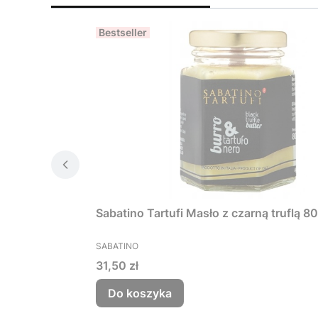
Bestseller
Sabatino Tartufi Masło z czarną truflą 8
PRODUCENT
SABATINO
Cena
31,50 zł
Do koszyka