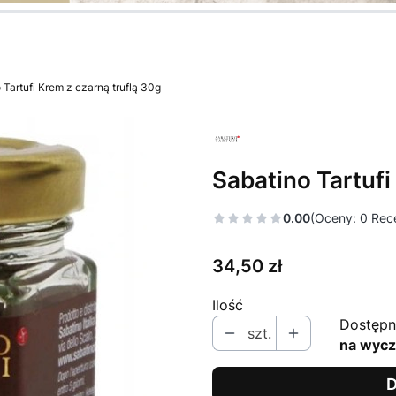
nę.
nę.
nę.
nę.
nę.
nę.
 Tartufi Krem z czarną truflą 30g
Sabatino Tartufi
0.00
(Oceny: 0 Rece
Cena
34,50 zł
Ilość
Dostępn
szt.
na wycz
D