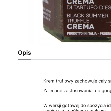
Opis
Krem ​​truflowy zachowuje cały s
Zalecane zastosowania: do gorą
W wersji gotowej do spożycia id
swoim szczególnym smakiem.